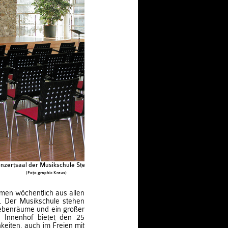
nzertsaal der Musikschule Sterzing
(Foto graphic Kraus)
men wöchentlich aus allen
. Der Musikschule stehen
ebenräume und ein großer
 Innenhof bietet den 25
keiten, auch im Freien mit