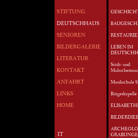
STIFTUNG
GESCHICH
DEUTSCHHAUS
BAUGESCH
SENIOREN
RESTAURI
BILDERGALERIE
LEBEN IM
DEUTSCHH
LITERATUR
Stadt- und
KONTAKT
Multschermu
ANFAHRT
Musikschule S
LINKS
Bürgerkapelle 
HOME
ELISABETH
BILDERDIE
ARCHEOLO
IT
GRABUNG