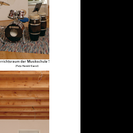
rrichtsraum der Musikschule Sterzing
(Foto Harald Kienzl)