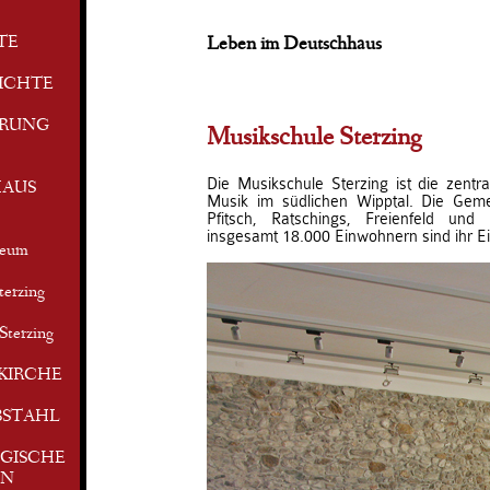
TE
Leben im Deutschhaus
ICHTE
ERUNG
Musikschule Sterzing
Die Musikschule Sterzing ist die zentra
AUS
Musik im südlichen Wipptal. Die Geme
Pfitsch, Ratschings, Freienfeld und
insgesamt 18.000 Einwohnern sind ihr E
seum
terzing
Sterzing
KIRCHE
BSTAHL
GISCHE
EN