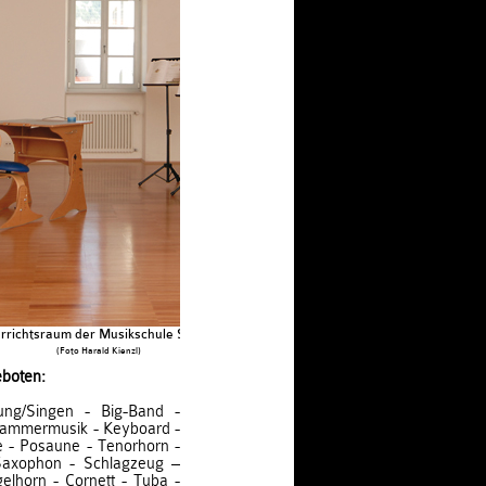
rrichtsraum der Musikschule Sterzing
(Foto Harald Kienzl)
eboten:
ung/Singen - Big-Band -
- Kammermusik - Keyboard -
e - Posaune - Tenorhorn -
- Saxophon - Schlagzeug –
elhorn - Cornett - Tuba -