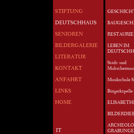
STIFTUNG
GESCHICH
DEUTSCHHAUS
BAUGESCH
SENIOREN
RESTAURI
BILDERGALERIE
LEBEN IM
DEUTSCHH
LITERATUR
Stadt- und
KONTAKT
Multschermu
ANFAHRT
Musikschule S
LINKS
Bürgerkapelle 
HOME
ELISABETH
BILDERDIE
ARCHEOLO
IT
GRABUNG