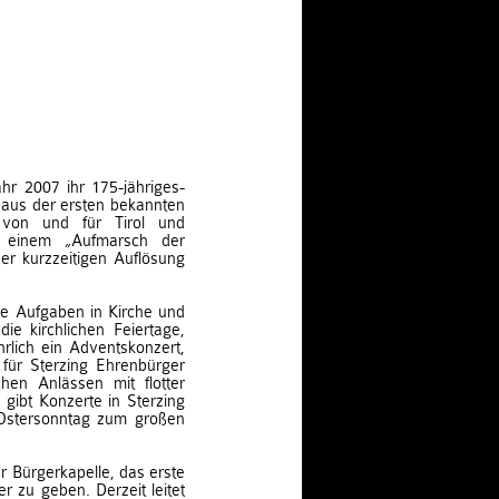
ahr 2007 ihr 175-jähriges-
h aus der ersten bekannten
 von und für Tirol und
n einem „Aufmarsch der
er kurzzeitigen Auflösung
he Aufgaben in Kirche und
ie kirchlichen Feiertage,
hrlich ein Adventskonzert,
für Sterzing Ehrenbürger
chen Anlässen mit flotter
 gibt Konzerte in Sterzing
 Ostersonntag zum großen
 Bürgerkapelle, das erste
r zu geben. Derzeit leitet