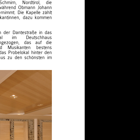
chmirn, Nordtirol, die
, während Obmann Johann
rnimmt. Die Kapelle zählt
sikantinnen, dazu kommen
n der Dantestraße in das
al im Deutschhaus
ingezogen, das auf die
nd Musikanten bestens
das Probelokal hinter den
us zu den schönsten im