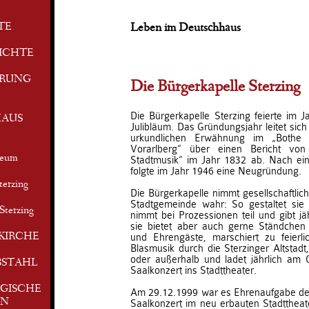
TE
Leben im Deutschhaus
ICHTE
ERUNG
Die Bürgerkapelle Sterzing
Die Bürgerkapelle Sterzing feierte im J
AUS
Julibläum. Das Gründungsjahr leitet sic
urkundlichen Erwähnung im „Bothe
Vorarlberg“ über einen Bericht vo
seum
Stadtmusik“ im Jahr 1832 ab. Nach ein
folgte im Jahr 1946 eine Neugründung.
terzing
Die Bürgerkapelle nimmt gesellschaftlic
Stadtgemeinde wahr: So gestaltet sie d
Sterzing
nimmt bei Prozessionen teil und gibt jä
sie bietet aber auch gerne Ständchen 
KIRCHE
und Ehrengäste, marschiert zu feierli
Blasmusik durch die Sterzinger Altstadt,
oder außerhalb und ladet jährlich am
BSTAHL
Saalkonzert ins Stadttheater.
GISCHE
Am 29.12.1999 war es Ehrenaufgabe der
EN
Saalkonzert im neu erbauten Stadttheate