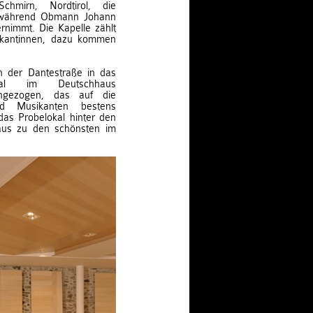
chmirn, Nordtirol, die
, während Obmann Johann
rnimmt. Die Kapelle zählt
sikantinnen, dazu kommen
n der Dantestraße in das
al im Deutschhaus
ingezogen, das auf die
nd Musikanten bestens
das Probelokal hinter den
us zu den schönsten im