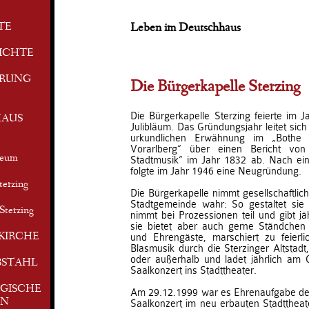
TE
Leben im Deutschhaus
ICHTE
ERUNG
Die Bürgerkapelle Sterzing
Die Bürgerkapelle Sterzing feierte im J
AUS
Julibläum. Das Gründungsjahr leitet sic
urkundlichen Erwähnung im „Bothe
Vorarlberg“ über einen Bericht vo
seum
Stadtmusik“ im Jahr 1832 ab. Nach ein
folgte im Jahr 1946 eine Neugründung.
terzing
Die Bürgerkapelle nimmt gesellschaftlic
Stadtgemeinde wahr: So gestaltet sie d
Sterzing
nimmt bei Prozessionen teil und gibt jä
sie bietet aber auch gerne Ständchen 
KIRCHE
und Ehrengäste, marschiert zu feierli
Blasmusik durch die Sterzinger Altstadt,
oder außerhalb und ladet jährlich am
BSTAHL
Saalkonzert ins Stadttheater.
GISCHE
Am 29.12.1999 war es Ehrenaufgabe der
EN
Saalkonzert im neu erbauten Stadttheate