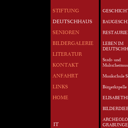
STIFTUNG
GESCHICH
DEUTSCHHAUS
BAUGESCH
SENIOREN
RESTAURI
BILDERGALERIE
LEBEN IM
DEUTSCHH
LITERATUR
Stadt- und
KONTAKT
Multschermu
ANFAHRT
Musikschule S
LINKS
Bürgerkapelle 
HOME
ELISABETH
BILDERDIE
ARCHEOLO
IT
GRABUNG