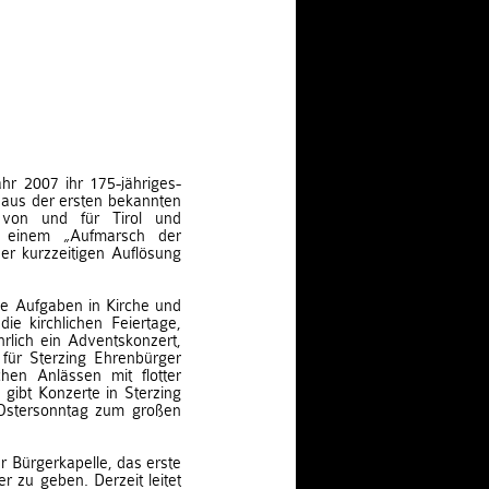
ahr 2007 ihr 175-jähriges-
h aus der ersten bekannten
 von und für Tirol und
n einem „Aufmarsch der
er kurzzeitigen Auflösung
he Aufgaben in Kirche und
ie kirchlichen Feiertage,
hrlich ein Adventskonzert,
für Sterzing Ehrenbürger
chen Anlässen mit flotter
 gibt Konzerte in Sterzing
 Ostersonntag zum großen
 Bürgerkapelle, das erste
r zu geben. Derzeit leitet