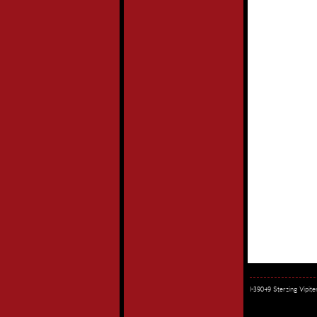
I-39049 Sterzing Vipi