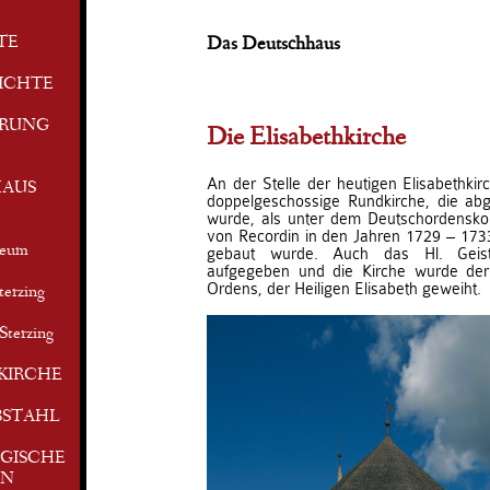
TE
Das Deutschhaus
ICHTE
ERUNG
Die Elisabethkirche
An der Stelle der heutigen Elisabethkir
AUS
doppelgeschossige Rundkirche, die a
wurde, als unter dem Deutschordensko
von Recordin in den Jahren 1729 – 173
seum
gebaut wurde. Auch das Hl. Geis
aufgegeben und die Kirche wurde der
Ordens, der Heiligen Elisabeth geweiht.
terzing
Sterzing
KIRCHE
BSTAHL
GISCHE
EN