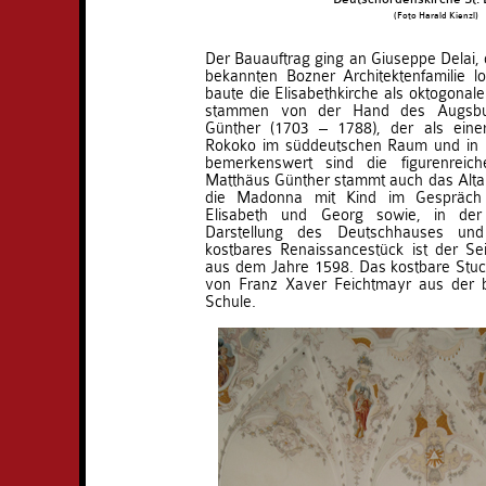
(Foto Harald Kienzl)
Der Bauauftrag ging an Giuseppe Delai, d
bekannten Bozner Architektenfamilie l
baute die Elisabethkirche als oktogonal
stammen von der Hand des Augsbur
Günther (1703 – 1788), der als eine
Rokoko im süddeutschen Raum und in Ös
bemerkenswert sind die figurenreic
Matthäus Günther stammt auch das Altarb
die Madonna mit Kind im Gespräch 
Elisabeth und Georg sowie, in der 
Darstellung des Deutschhauses und
kostbares Renaissancestück ist der Se
aus dem Jahre 1598. Das kostbare Stuc
von Franz Xaver Feichtmayr aus der
Schule.