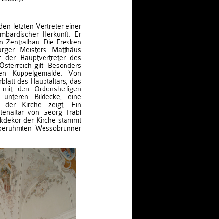
en letzten Vertreter einer
ombardischer Herkunft. Er
en Zentralbau. Die Fresken
ger Meisters Matthäus
r der Hauptvertreter des
terreich gilt. Besonders
hen Kuppelgemälde. Von
latt des Hauptaltars, das
mit den Ordensheiligen
unteren Bildecke, eine
 der Kirche zeigt. Ein
itenaltar von Georg Trabl
kdekor der Kirche stammt
 berühmten Wessobrunner