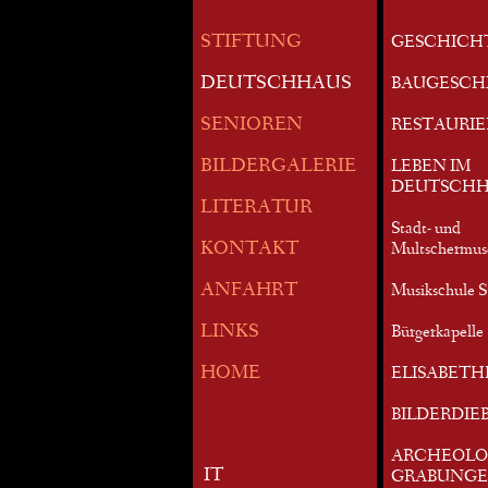
STIFTUNG
GESCHICH
DEUTSCHHAUS
BAUGESCH
SENIOREN
RESTAURI
BILDERGALERIE
LEBEN IM
DEUTSCHH
LITERATUR
Stadt- und
KONTAKT
Multschermu
ANFAHRT
Musikschule S
LINKS
Bürgerkapelle 
HOME
ELISABETH
BILDERDIE
ARCHEOLO
IT
GRABUNG