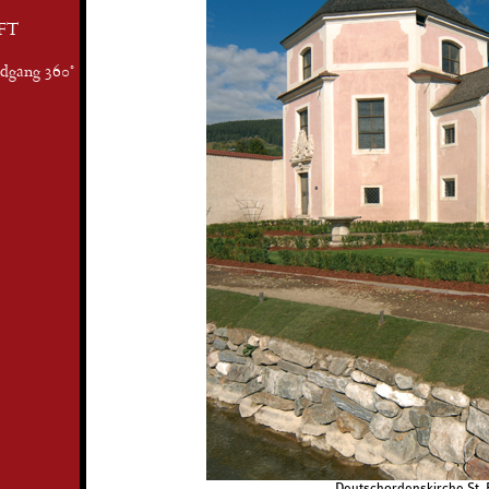
FT
ndgang 360°
Deutschordenskirche St. 