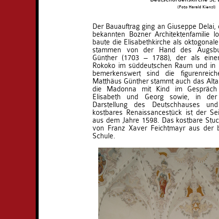
(Foto Harald Kienzl)
Der Bauauftrag ging an Giuseppe Delai, d
bekannten Bozner Architektenfamilie l
baute die Elisabethkirche als oktogonal
stammen von der Hand des Augsbur
Günther (1703 – 1788), der als eine
Rokoko im süddeutschen Raum und in Ös
bemerkenswert sind die figurenreic
Matthäus Günther stammt auch das Altarb
die Madonna mit Kind im Gespräch 
Elisabeth und Georg sowie, in der 
Darstellung des Deutschhauses und
kostbares Renaissancestück ist der Se
aus dem Jahre 1598. Das kostbare Stuc
von Franz Xaver Feichtmayr aus der
Schule.