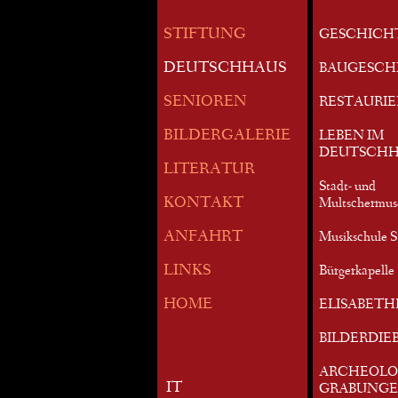
STIFTUNG
GESCHICH
DEUTSCHHAUS
BAUGESCH
SENIOREN
RESTAURI
BILDERGALERIE
LEBEN IM
DEUTSCHH
LITERATUR
Stadt- und
KONTAKT
Multschermu
ANFAHRT
Musikschule S
LINKS
Bürgerkapelle 
HOME
ELISABETH
BILDERDIE
ARCHEOLO
IT
GRABUNG