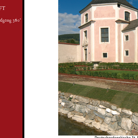
FT
ndgang 360°
Deutschordenskirche St. 