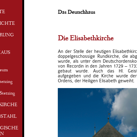
TE
Das Deutschhaus
ICHTE
ERUNG
Die Elisabethkirche
An der Stelle der heutigen Elisabethkir
AUS
doppelgeschossige Rundkirche, die a
wurde, als unter dem Deutschordensko
von Recordin in den Jahren 1729 – 173
seum
gebaut wurde. Auch das Hl. Geis
aufgegeben und die Kirche wurde der
Ordens, der Heiligen Elisabeth geweiht.
terzing
Sterzing
KIRCHE
BSTAHL
GISCHE
EN