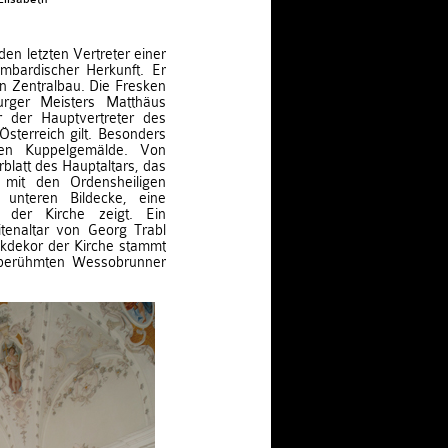
en letzten Vertreter einer
ombardischer Herkunft. Er
en Zentralbau. Die Fresken
ger Meisters Matthäus
r der Hauptvertreter des
terreich gilt. Besonders
hen Kuppelgemälde. Von
latt des Hauptaltars, das
mit den Ordensheiligen
unteren Bildecke, eine
 der Kirche zeigt. Ein
itenaltar von Georg Trabl
kdekor der Kirche stammt
 berühmten Wessobrunner