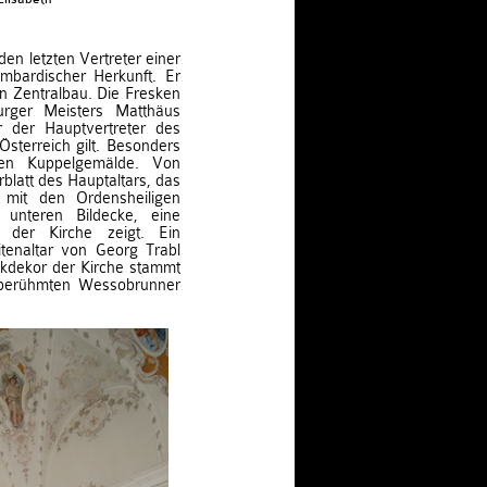
en letzten Vertreter einer
ombardischer Herkunft. Er
en Zentralbau. Die Fresken
ger Meisters Matthäus
r der Hauptvertreter des
terreich gilt. Besonders
hen Kuppelgemälde. Von
latt des Hauptaltars, das
mit den Ordensheiligen
unteren Bildecke, eine
 der Kirche zeigt. Ein
itenaltar von Georg Trabl
kdekor der Kirche stammt
 berühmten Wessobrunner