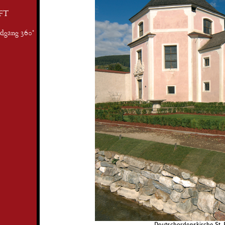
FT
ndgang 360°
Deutschordenskirche St. 