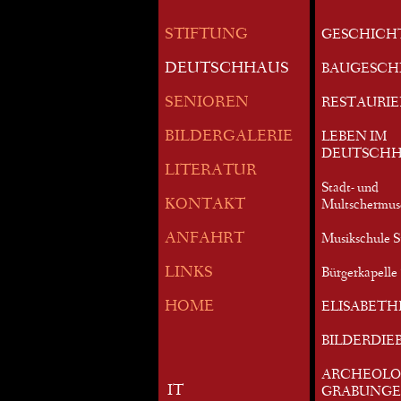
STIFTUNG
GESCHICH
DEUTSCHHAUS
BAUGESCH
SENIOREN
RESTAURI
BILDERGALERIE
LEBEN IM
DEUTSCHH
LITERATUR
Stadt- und
KONTAKT
Multschermu
ANFAHRT
Musikschule S
LINKS
Bürgerkapelle 
HOME
ELISABETH
BILDERDIE
ARCHEOLO
IT
GRABUNG