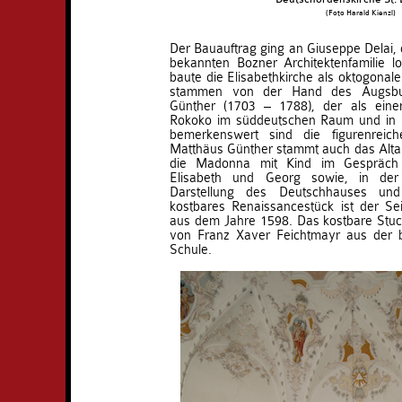
(Foto Harald Kienzl)
Der Bauauftrag ging an Giuseppe Delai, d
bekannten Bozner Architektenfamilie l
baute die Elisabethkirche als oktogonal
stammen von der Hand des Augsbur
Günther (1703 – 1788), der als eine
Rokoko im süddeutschen Raum und in Ös
bemerkenswert sind die figurenreic
Matthäus Günther stammt auch das Altarb
die Madonna mit Kind im Gespräch 
Elisabeth und Georg sowie, in der 
Darstellung des Deutschhauses und
kostbares Renaissancestück ist der Se
aus dem Jahre 1598. Das kostbare Stuc
von Franz Xaver Feichtmayr aus der
Schule.