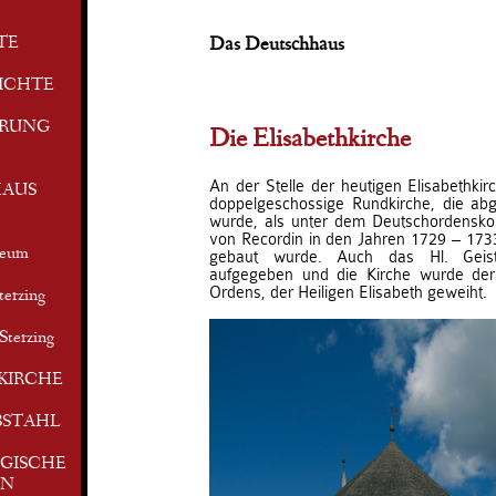
TE
Das Deutschhaus
ICHTE
ERUNG
Die Elisabethkirche
An der Stelle der heutigen Elisabethkir
AUS
doppelgeschossige Rundkirche, die a
wurde, als unter dem Deutschordensko
von Recordin in den Jahren 1729 – 173
seum
gebaut wurde. Auch das Hl. Geis
aufgegeben und die Kirche wurde der
Ordens, der Heiligen Elisabeth geweiht.
terzing
Sterzing
KIRCHE
BSTAHL
GISCHE
EN