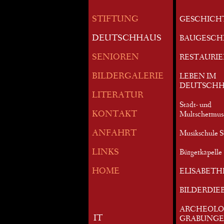
STIFTUNG
GESCHICH
DEUTSCHHAUS
BAUGESCH
SENIOREN
RESTAURI
BILDERGALERIE
LEBEN IM
DEUTSCHH
LITERATUR
Stadt- und
KONTAKT
Multschermu
ANFAHRT
Musikschule S
LINKS
Bürgerkapelle 
HOME
ELISABETH
BILDERDIE
ARCHEOLO
IT
GRABUNG