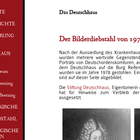
TE
Das Deutschhaus
ICHTE
ERUNG
Der Bilderdiebstahl von 19
Nach der Aussiedlung des Krankenhau
AUS
wurden mehrere wertvolle Gegenstä
Porträts von Deutschordenskomturen, a
dem Deutschhaus auf die Burg Reifen
seum
wurden sie im Jahre 1978 gestohlen. Ein
sind auf dieser Seite abgebildet.
terzing
Die
Stiftung Deutschhaus
, Eigentümerin
hat für Hinweise zum Verbleib der
Sterzing
ausgesetzt.
KIRCHE
BSTAHL
GISCHE
EN