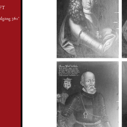
FT
ndgang 360°