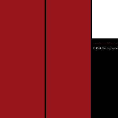
I-39049 Sterzing Vipi