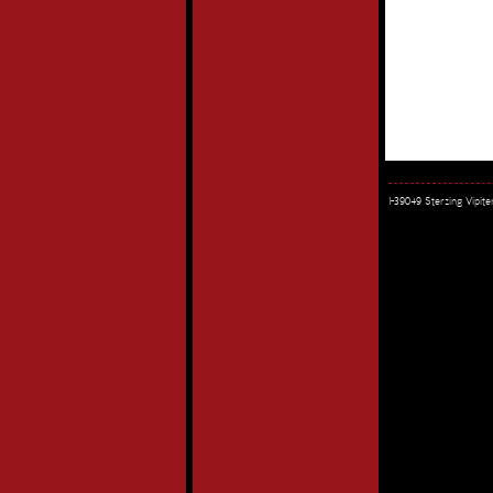
I-39049 Sterzing Vipi