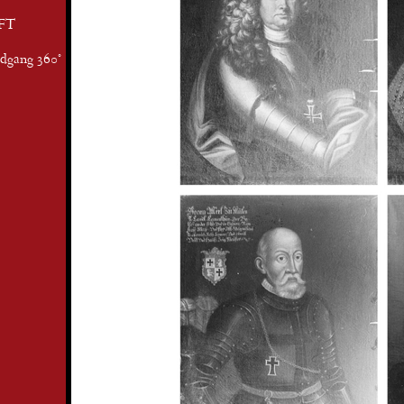
FT
ndgang 360°