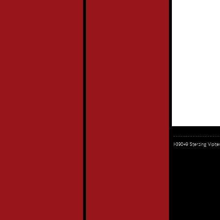
I-39049 Sterzing Vipi