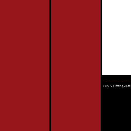
I-39049 Sterzing Vipi