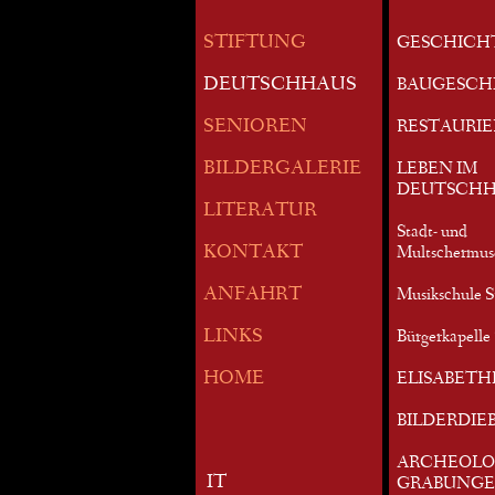
STIFTUNG
GESCHICH
DEUTSCHHAUS
BAUGESCH
SENIOREN
RESTAURI
BILDERGALERIE
LEBEN IM
DEUTSCHH
LITERATUR
Stadt- und
KONTAKT
Multschermu
ANFAHRT
Musikschule S
LINKS
Bürgerkapelle 
HOME
ELISABETH
BILDERDIE
ARCHEOLO
IT
GRABUNG