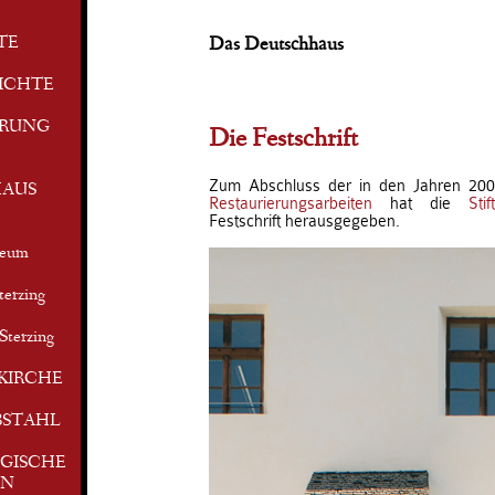
TE
Das Deutschhaus
ICHTE
ERUNG
Die Festschrift
Zum Abschluss der in den Jahren 200
AUS
Restaurierungsarbeiten
hat die
Sti
Festschrift herausgegeben.
seum
terzing
Sterzing
KIRCHE
BSTAHL
GISCHE
EN