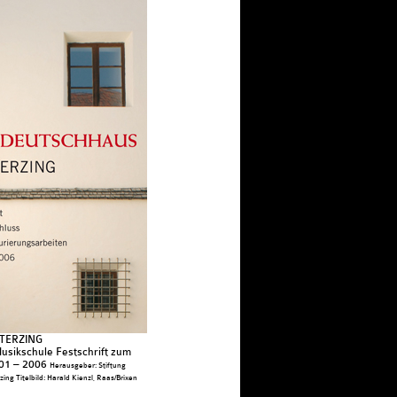
TERZING
sikschule Festschrift zum
001 – 2006
Herausgeber: Stiftung
ng Titelbild: Harald Kienzl, Raas/Brixen