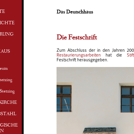
TE
Das Deutschhaus
ICHTE
ERUNG
Die Festschrift
Zum Abschluss der in den Jahren 200
AUS
Restaurierungsarbeiten
hat die
Sti
Festschrift herausgegeben.
seum
terzing
Sterzing
KIRCHE
BSTAHL
GISCHE
EN