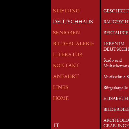
STIFTUNG
GESCHICH
DEUTSCHHAUS
BAUGESCH
SENIOREN
RESTAURI
BILDERGALERIE
LEBEN IM
DEUTSCHH
LITERATUR
Stadt- und
KONTAKT
Multschermu
ANFAHRT
Musikschule S
LINKS
Bürgerkapelle 
HOME
ELISABETH
BILDERDIE
ARCHEOLO
IT
GRABUNG