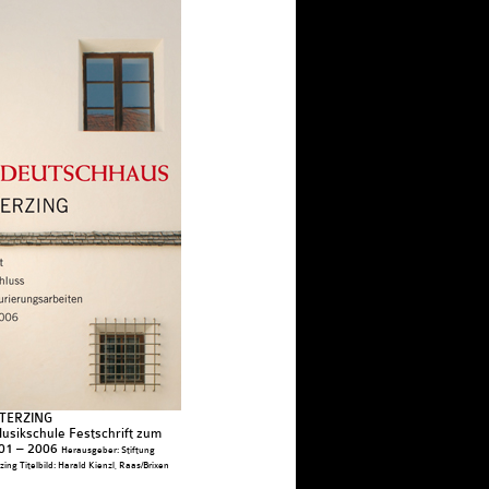
TERZING
sikschule Festschrift zum
001 – 2006
Herausgeber: Stiftung
ng Titelbild: Harald Kienzl, Raas/Brixen