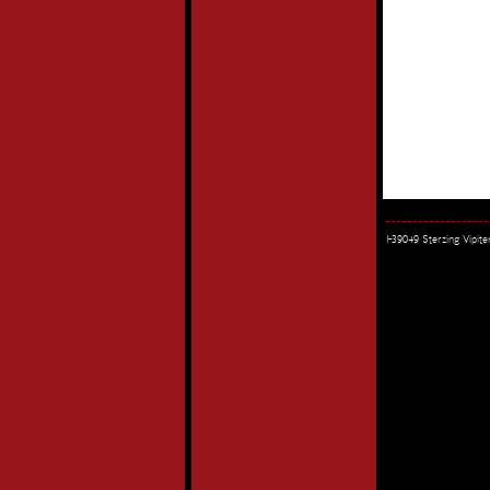
I-39049 Sterzing Vipi