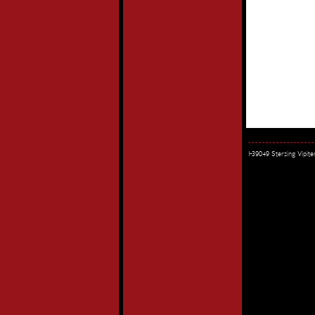
I-39049 Sterzing Vipi