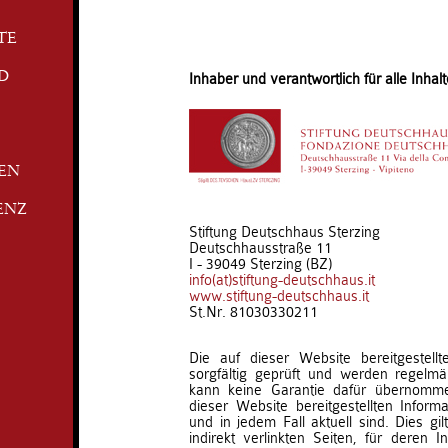
TE
D
Inhaber und verantwortlich für alle Inhalt
TEN
ENZ
Stiftung Deutschhaus Sterzing
Deutschhausstraße 11
I - 39049 Sterzing (BZ)
info(at)stiftung-deutschhaus.it
www.stiftung-deutschhaus.it
St.Nr. 81030330211
Die auf dieser Website bereitgestell
sorgfältig geprüft und werden regelmäß
kann keine Garantie dafür übernomm
dieser Website bereitgestellten Informat
und in jedem Fall aktuell sind. Dies gil
indirekt verlinkten Seiten, für deren I