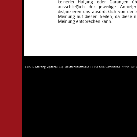
keinerlei Haftung oder Garantien ü
ausschließlich der jeweilige Anbieter
distanzieren uns ausdrücklich von der
Meinung auf diesen Seiten, da diese ni
Meinung entsprechen kann.
I-39049 Sterzing Vipiteno (BZ), Deutschhausstraße 11 Via della Commenda, MwSt.-Nr.