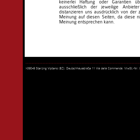
keinerlei Haftung oder Garantien ü
ausschließlich der jeweilige Anbieter
distanzieren uns ausdrücklich von der
Meinung auf diesen Seiten, da diese ni
Meinung entsprechen kann.
I-39049 Sterzing Vipiteno (BZ), Deutschhausstraße 11 Via della Commenda, MwSt.-Nr.