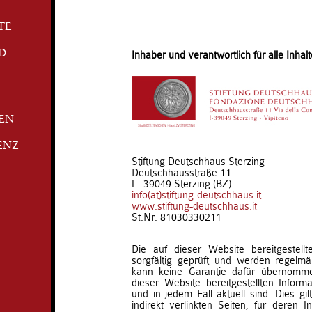
TE
D
Inhaber und verantwortlich für alle Inhalt
TEN
ENZ
Stiftung Deutschhaus Sterzing
Deutschhausstraße 11
I - 39049 Sterzing (BZ)
info(at)stiftung-deutschhaus.it
www.stiftung-deutschhaus.it
St.Nr. 81030330211
Die auf dieser Website bereitgestell
sorgfältig geprüft und werden regelmäß
kann keine Garantie dafür übernomm
dieser Website bereitgestellten Informat
und in jedem Fall aktuell sind. Dies gil
indirekt verlinkten Seiten, für deren I