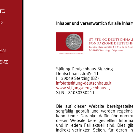
TE
D
Inhaber und verantwortlich für alle Inhalt
TEN
ENZ
Stiftung Deutschhaus Sterzing
Deutschhausstraße 11
I - 39049 Sterzing (BZ)
info(at)stiftung-deutschhaus.it
www.stiftung-deutschhaus.it
St.Nr. 81030330211
Die auf dieser Website bereitgestell
sorgfältig geprüft und werden regelmäß
kann keine Garantie dafür übernomm
dieser Website bereitgestellten Informat
und in jedem Fall aktuell sind. Dies gil
indirekt verlinkten Seiten, für deren I