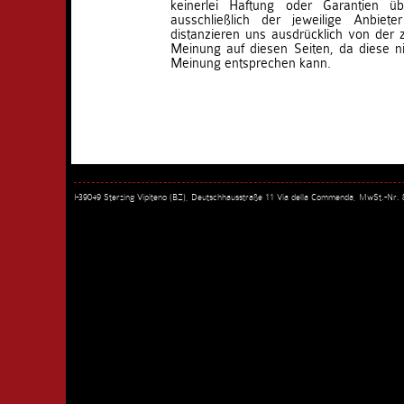
keinerlei Haftung oder Garantien ü
ausschließlich der jeweilige Anbieter
distanzieren uns ausdrücklich von der
Meinung auf diesen Seiten, da diese ni
Meinung entsprechen kann.
I-39049 Sterzing Vipiteno (BZ), Deutschhausstraße 11 Via della Commenda, MwSt.-Nr.