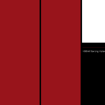
I-39049 Sterzing Vipi