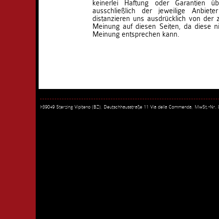
keinerlei Haftung oder Garantien ü
ausschließlich der jeweilige Anbieter
distanzieren uns ausdrücklich von der
Meinung auf diesen Seiten, da diese ni
Meinung entsprechen kann.
I-39049 Sterzing Vipiteno (BZ), Deutschhausstraße 11 Via della Commenda, MwSt.-Nr.