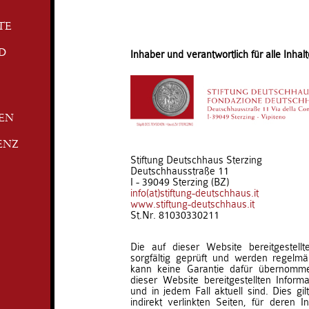
TE
D
Inhaber und verantwortlich für alle Inhalt
TEN
ENZ
Stiftung Deutschhaus Sterzing
Deutschhausstraße 11
I - 39049 Sterzing (BZ)
info(at)stiftung-deutschhaus.it
www.stiftung-deutschhaus.it
St.Nr. 81030330211
Die auf dieser Website bereitgestell
sorgfältig geprüft und werden regelmäß
kann keine Garantie dafür übernomm
dieser Website bereitgestellten Informat
und in jedem Fall aktuell sind. Dies gil
indirekt verlinkten Seiten, für deren I