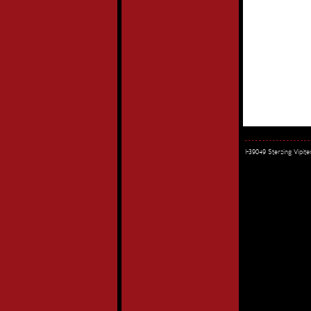
I-39049 Sterzing Vipi