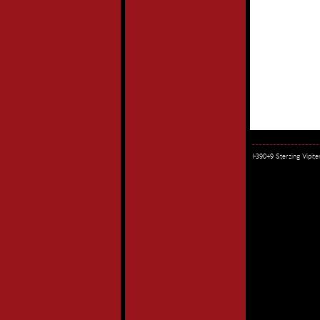
I-39049 Sterzing Vipi