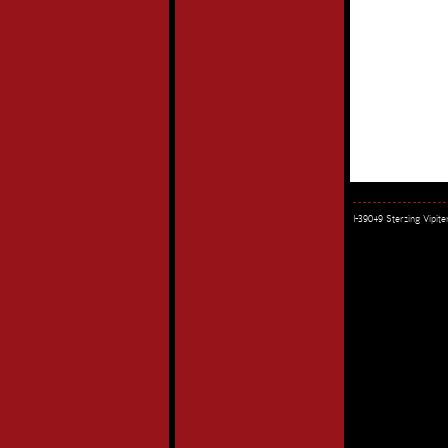
I-39049 Sterzing Vipi