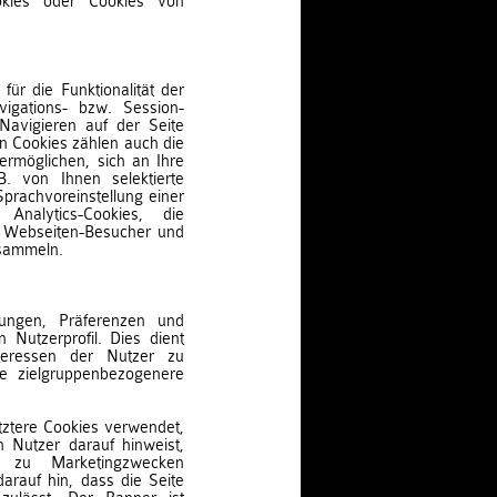
okies oder Cookies von
für die Funktionalität der
vigations- bzw. Session-
 Navigieren auf der Seite
n Cookies zählen auch die
ermöglichen, sich an Ihre
B. von Ihnen selektierte
Sprachvoreinstellung einer
nalytics-Cookies, die
r Webseiten-Besucher und
 sammeln.
llungen, Präferenzen und
 Nutzerprofil. Dies dient
teressen der Nutzer zu
ne zielgruppenbezogenere
tztere Cookies verwendet,
 Nutzer darauf hinweist,
s zu Marketingzwecken
rauf hin, dass die Seite