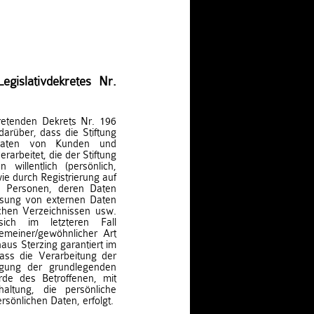
gislativdekretes Nr.
retenden Dekrets Nr. 196
rüber, dass die Stiftung
 Daten von Kunden und
arbeitet, die der Stiftung
 willentlich (persönlich,
wie durch Registrierung auf
on Personen, deren Daten
assung von externen Daten
lichen Verzeichnissen usw.
ch im letzteren Fall
emeiner/gewöhnlicher Art
aus Sterzing garantiert im
ass die Verarbeitung der
tigung der grundlegenden
de des Betroffenen, mit
ltung, die persönliche
rsönlichen Daten, erfolgt.