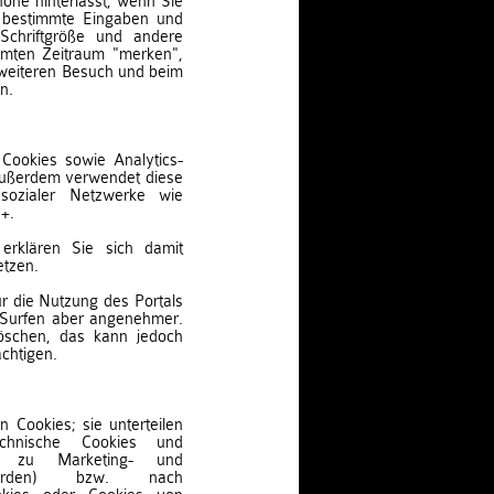
one hinterlässt, wenn Sie
l bestimmte Eingaben und
 Schriftgröße und andere
mmten Zeitraum "merken",
 weiteren Besuch und beim
n.
Cookies sowie Analytics-
 Außerdem verwendet diese
sozialer Netzwerke wie
+.
erklären Sie sich damit
etzen.
r die Nutzung des Portals
s Surfen aber angenehmer.
löschen, das kann jedoch
ächtigen.
 Cookies; sie unterteilen
chnische Cookies und
die zu Marketing- und
erden) bzw. nach