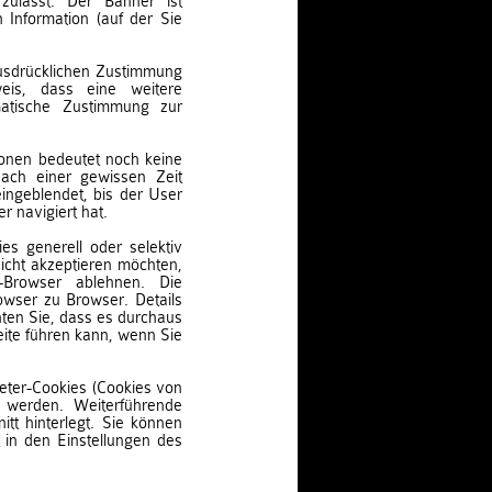
 zulässt. Der Banner ist
n Information (auf der Sie
ausdrücklichen Zustimmung
eis, dass eine weitere
matische Zustimmung zur
ationen bedeutet noch keine
ach einer gewissen Zeit
ingeblendet, bis der User
 navigiert hat.
s generell oder selektiv
icht akzeptieren möchten,
Browser ablehnen. Die
owser zu Browser. Details
hten Sie, dass es durchaus
ite führen kann, wenn Sie
eter-Cookies (Cookies von
 werden. Weiterführende
itt hinterlegt. Sie können
t in den Einstellungen des