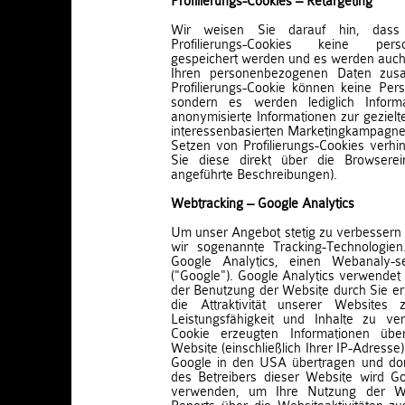
Profilierungs-Cookies – Retargeting
Wir weisen Sie darauf hin, dass 
Profilierungs-Cookies keine per
gespeichert werden und es werden auch 
Ihren personenbezogenen Daten zus
Profilierungs-Cookie können keine Perso
sondern es werden lediglich Informa
anonymisierte Informationen zur gezie
interessenbasierten Marketingkampagne
Setzen von Profilierungs-Cookies verhi
Sie diese direkt über die Browserei
angeführte Beschreibungen).
Webtracking – Google Analytics
Um unser Angebot stetig zu verbessern 
wir sogenannte Tracking-Technologie
Google Analytics, einen Webanaly-s
("Google"). Google Analytics verwendet 
der Benutzung der Website durch Sie e
die Attraktivität unserer Websites
Leistungsfähigkeit und Inhalte zu v
Cookie erzeugten Informationen übe
Website (einschließlich Ihrer IP-Adresse
Google in den USA übertragen und dort
des Betreibers dieser Website wird Go
verwenden, um Ihre Nutzung der W