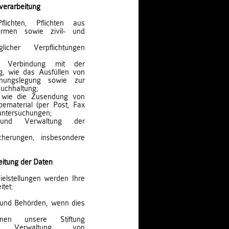
verarbeitung
lichten, Pflichten aus
ormen sowie zivil- und
licher Verpflichtungen
in Verbindung mit der
ung, wie das Ausfüllen von
hnungslegung sowie zur
uchhaltung;
rt wie die Zusendung von
ematerial (per Post, Fax
untersuchungen;
und Verwaltung der
sicherungen, insbesondere
itung der Daten
elstellungen werden Ihre
itet:
n und Behörden, wenn dies
enen unsere Stiftung
ur Verwaltung von