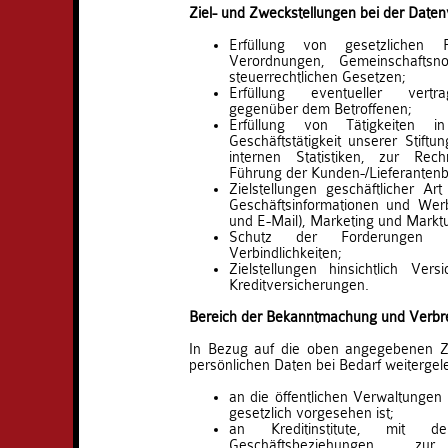
Ziel- und Zweckstellungen bei der Daten
Erfüllung von gesetzlichen Pf
Verordnungen, Gemeinschaftsn
steuerrechtlichen Gesetzen;
Erfüllung eventueller vertrag
gegenüber dem Betroffenen;
Erfüllung von Tätigkeiten 
Geschäftstätigkeit unserer Stift
internen Statistiken, zur Rec
Führung der Kunden-/Lieferantenb
Zielstellungen geschäftlicher A
Geschäftsinformationen und Werb
und E-Mail), Marketing und Markt
Schutz der Forderungen 
Verbindlichkeiten;
Zielstellungen hinsichtlich Ver
Kreditversicherungen.
Bereich der Bekanntmachung und Verbre
In Bezug auf die oben angegebenen Zi
persönlichen Daten bei Bedarf weitergele
an die öffentlichen Verwaltunge
gesetzlich vorgesehen ist;
an Kreditinstitute, mit d
Geschäftsbeziehungen z