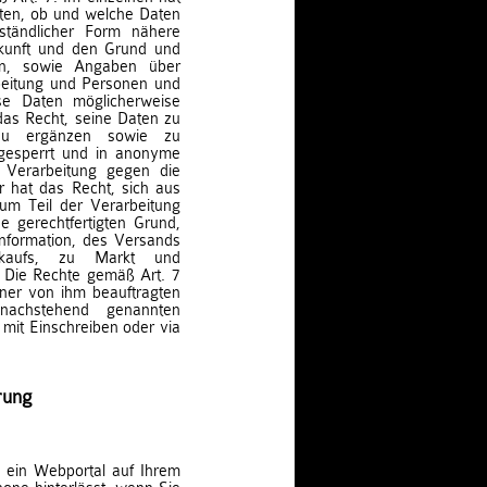
lten, ob und welche Daten
ständlicher Form nähere
kunft und den Grund und
en, sowie Angaben über
beitung und Personen und
se Daten möglicherweise
das Recht, seine Daten zu
d zu ergänzen sowie zu
 gesperrt und in anonyme
 Verarbeitung gegen die
r hat das Recht, sich aus
zum Teil der Verarbeitung
e gerechtfertigten Grund,
formation, des Versands
rkaufs, zu Markt und
 Die Rechte gemäß Art. 7
iner von ihm beauftragten
nachstehend genannten
mit Einschreiben oder via
rung
ie ein Webportal auf Ihrem