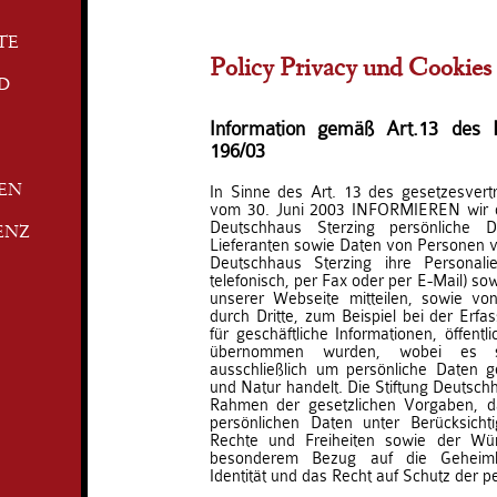
TE
Policy Privacy und Cookies
D
Information gemäß Art.13 des Le
196/03
In Sinne des Art. 13 des gesetzesvert
TEN
vom 30. Juni 2003 INFORMIEREN wir da
Deutschhaus Sterzing persönliche
ENZ
Lieferanten sowie Daten von Personen ver
Deutschhaus Sterzing ihre Personalien
telefonisch, per Fax oder per E-Mail) so
unserer Webseite mitteilen, sowie v
durch Dritte, zum Beispiel bei der Erf
für geschäftliche Informationen, öffent
übernommen wurden, wobei es si
ausschließlich um persönliche Daten g
und Natur handelt. Die Stiftung Deutschh
Rahmen der gesetzlichen Vorgaben, d
persönlichen Daten unter Berücksich
Rechte und Freiheiten sowie der Wür
besonderem Bezug auf die Geheimha
Identität und das Recht auf Schutz der pe