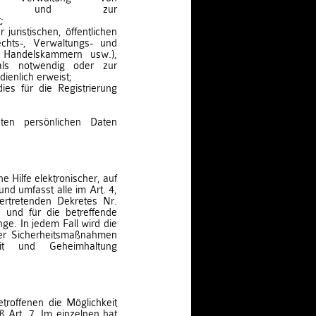
chkeiten und zur
;
 juristischen, öffentlichen
chts-, Verwaltungs- und
, Handelskammern usw.),
als notwendig oder zur
ienlich erweist;
dies für die Registrierung
eten persönlichen Daten
 Hilfe elektronischer, auf
und umfasst alle im Art. 4,
ertretenden Dekretes Nr.
und für die betreffende
ge. In jedem Fall wird die
ler Sicherheitsmaßnahmen
eit und Geheimhaltung
troffenen die Möglichkeit
Art. 7. Im einzelnen hat