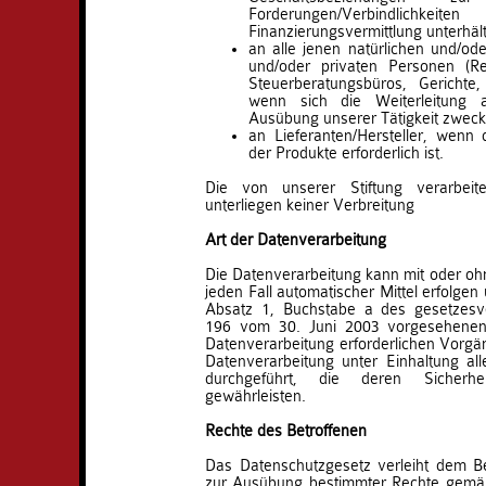
Forderungen/Verbindli
Finanzierungsvermittlung unterhält
an alle jenen natürlichen und/oder
und/oder privaten Personen (Re
Steuerberatungsbüros, Gerichte
wenn sich die Weiterleitung 
Ausübung unserer Tätigkeit zweckd
an Lieferanten/Hersteller, wenn 
der Produkte erforderlich ist.
Die von unserer Stiftung verarbeit
unterliegen keiner Verbreitung
Art der Datenverarbeitung
Die Datenverarbeitung kann mit oder ohne
jeden Fall automatischer Mittel erfolgen 
Absatz 1, Buchstabe a des gesetzesv
196 vom 30. Juni 2003 vorgesehenen 
Datenverarbeitung erforderlichen Vorgän
Datenverarbeitung unter Einhaltung al
durchgeführt, die deren Sicherh
gewährleisten.
Rechte des Betroffenen
Das Datenschutzgesetz verleiht dem Be
zur Ausübung bestimmter Rechte gemäß 