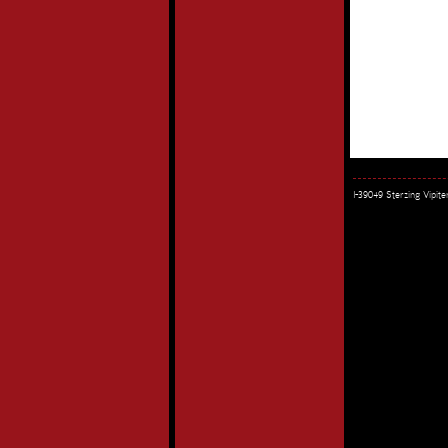
I-39049 Sterzing Vipi