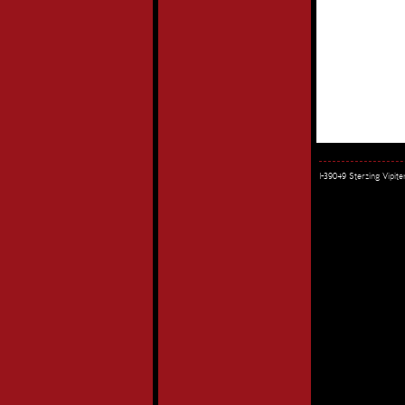
I-39049 Sterzing Vipi