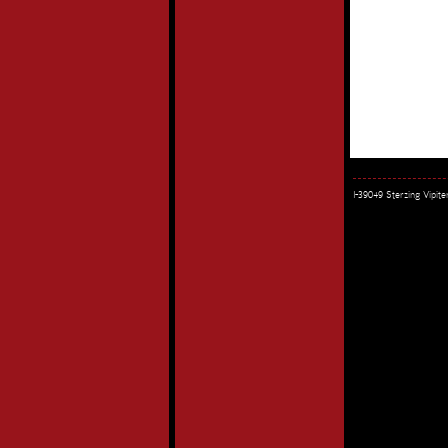
I-39049 Sterzing Vipi