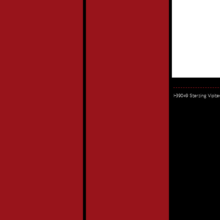
I-39049 Sterzing Vipi