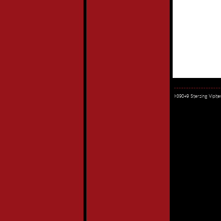
I-39049 Sterzing Vipi