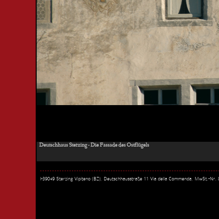
Deutschhaus Sterzing - Die Fassade des Ostflügels
I-39049 Sterzing Vipiteno (BZ), Deutschhausstraße 11 Via della Commenda, MwSt.-Nr.