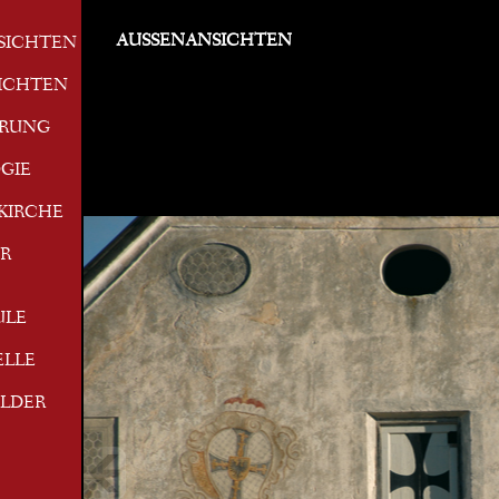
AUSSENANSICHTEN
SICHTEN
ICHTEN
ERUNG
GIE
KIRCHE
R
ULE
ELLE
ILDER