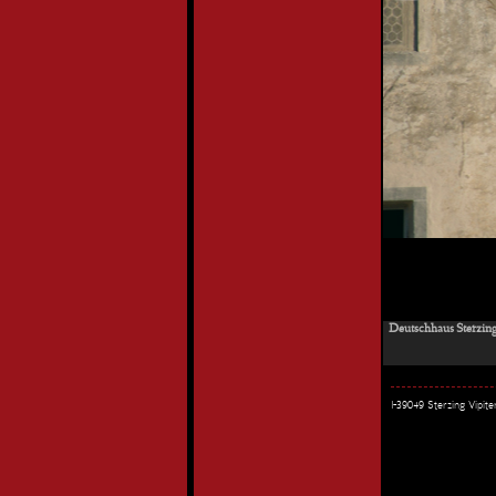
Deutschhaus Sterzing 
I-39049 Sterzing Vipi