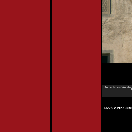
Deutschhaus Sterzing 
I-39049 Sterzing Vipi