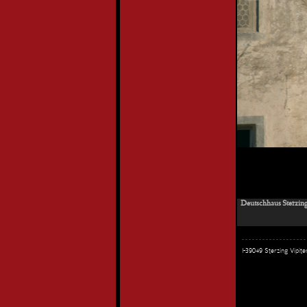
Deutschhaus Sterzing 
I-39049 Sterzing Vipi