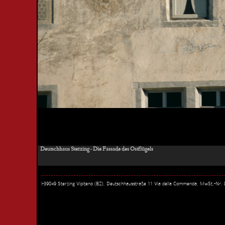
Deutschhaus Sterzing - Die Fassade des Ostflügels
I-39049 Sterzing Vipiteno (BZ), Deutschhausstraße 11 Via della Commenda, MwSt.-Nr.