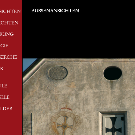
AUSSENANSICHTEN
SICHTEN
ICHTEN
ERUNG
GIE
KIRCHE
R
ULE
ELLE
ILDER