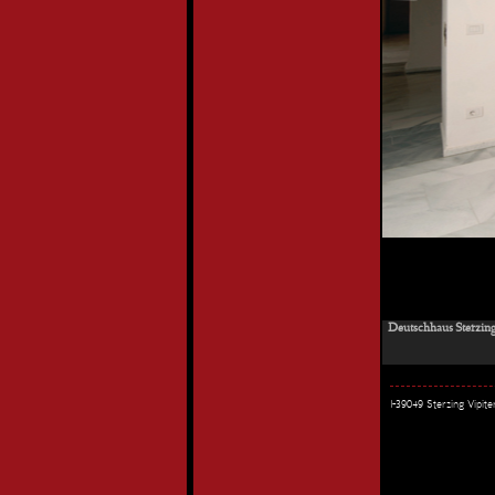
Deutschhaus Sterzing
I-39049 Sterzing Vipi