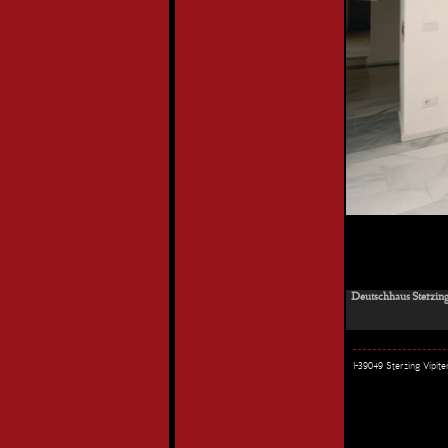
Deutschhaus Sterzing
I-39049 Sterzing Vipi