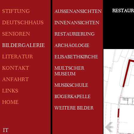
RESTAUR
STIFTUNG
AUSSENANSICHTEN
DEUTSCHHAUS
INNENANSICHTEN
SENIOREN
RESTAURIERUNG
BILDERGALERIE
ARCHÄOLOGIE
LITERATUR
ELISABETHKIRCHE
KONTAKT
MULTSCHER
MUSEUM
ANFAHRT
MUSIKSCHULE
LINKS
BÜGERKAPELLE
HOME
WEITERE BILDER
IT