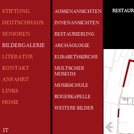
RESTAUR
STIFTUNG
AUSSENANSICHTEN
DEUTSCHHAUS
INNENANSICHTEN
SENIOREN
RESTAURIERUNG
BILDERGALERIE
ARCHÄOLOGIE
LITERATUR
ELISABETHKIRCHE
KONTAKT
MULTSCHER
MUSEUM
ANFAHRT
MUSIKSCHULE
LINKS
BÜGERKAPELLE
HOME
WEITERE BILDER
IT