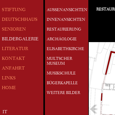
RESTAUR
STIFTUNG
AUSSENANSICHTEN
DEUTSCHHAUS
INNENANSICHTEN
SENIOREN
RESTAURIERUNG
BILDERGALERIE
ARCHÄOLOGIE
LITERATUR
ELISABETHKIRCHE
KONTAKT
MULTSCHER
MUSEUM
ANFAHRT
MUSIKSCHULE
LINKS
BÜGERKAPELLE
HOME
WEITERE BILDER
IT