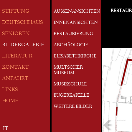
RESTAUR
STIFTUNG
AUSSENANSICHTEN
DEUTSCHHAUS
INNENANSICHTEN
SENIOREN
RESTAURIERUNG
BILDERGALERIE
ARCHÄOLOGIE
LITERATUR
ELISABETHKIRCHE
KONTAKT
MULTSCHER
MUSEUM
ANFAHRT
MUSIKSCHULE
LINKS
BÜGERKAPELLE
HOME
WEITERE BILDER
IT