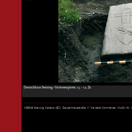
Deutschhaus Sterzing - Grabsteinplatte, 13. - 14. Jh.
I-39049 Sterzing Vipiteno (BZ), Deutschhausstraße 11 Via della Commenda, MwSt.-Nr.