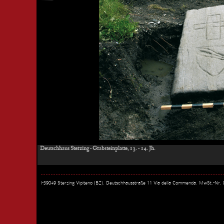
Deutschhaus Sterzing - Grabsteinplatte, 13. - 14. Jh.
I-39049 Sterzing Vipiteno (BZ), Deutschhausstraße 11 Via della Commenda, MwSt.-Nr.