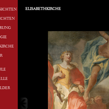
ELISABETHKIRCHE
SICHTEN
ICHTEN
ERUNG
GIE
KIRCHE
R
ULE
ELLE
ILDER