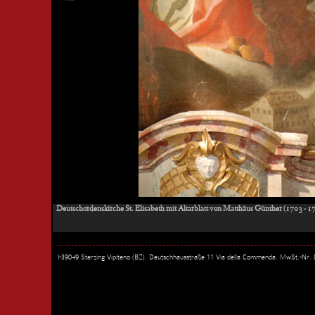
Deutschordenskirche St. Elisabeth mit Altarblatt von Matthäus Günther (1703 - 1
I-39049 Sterzing Vipiteno (BZ), Deutschhausstraße 11 Via della Commenda, MwSt.-Nr.