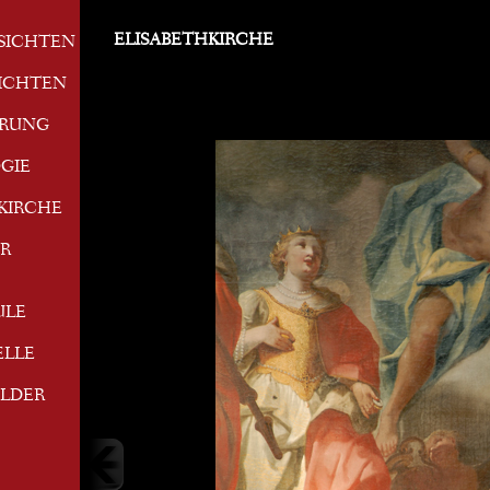
ELISABETHKIRCHE
SICHTEN
ICHTEN
ERUNG
GIE
KIRCHE
R
ULE
ELLE
ILDER