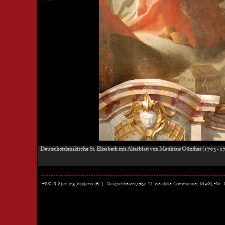
Deutschordenskirche St. Elisabeth mit Altarblatt von Matthäus Günther (1703 - 1
I-39049 Sterzing Vipiteno (BZ), Deutschhausstraße 11 Via della Commenda, MwSt.-Nr.