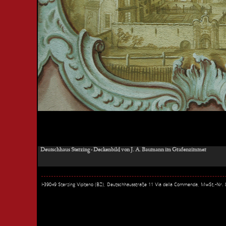
Deutschhaus Sterzing - Deckenbild von J. A. Baumann im Grafenzimmer
I-39049 Sterzing Vipiteno (BZ), Deutschhausstraße 11 Via della Commenda, MwSt.-Nr.