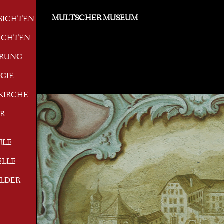
MULTSCHER MUSEUM
SICHTEN
ICHTEN
ERUNG
GIE
KIRCHE
R
ULE
ELLE
ILDER