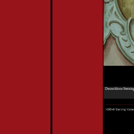
Deutschhaus Sterzin
I-39049 Sterzing Vipi