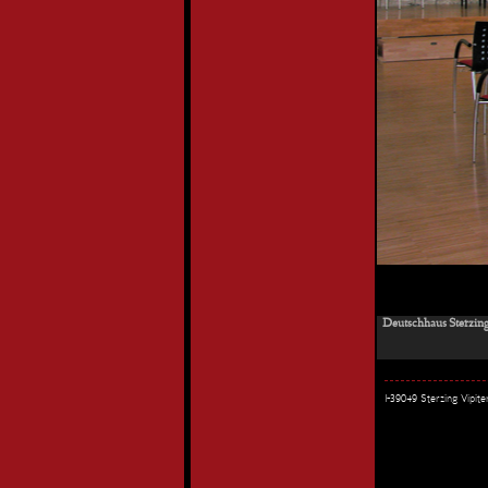
Deutschhaus Sterzing
I-39049 Sterzing Vipi