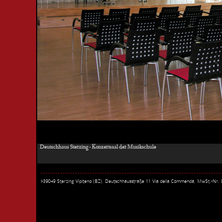
Deutschhaus Sterzing - Konzertsaal der Musikschule
I-39049 Sterzing Vipiteno (BZ), Deutschhausstraße 11 Via della Commenda, MwSt.-Nr.