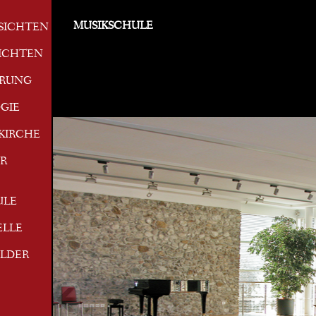
MUSIKSCHULE
SICHTEN
ICHTEN
ERUNG
GIE
KIRCHE
R
ULE
ELLE
ILDER